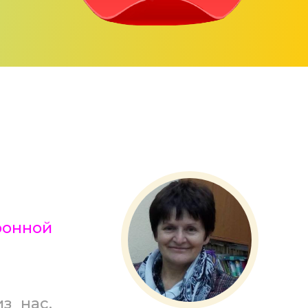
нной
з нас,