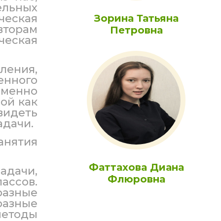
ельных
ческая
Зорина Татьяна
вторам
Петровна
ческая
ления,
енного
именно
ой как
видеть
адачи.
анятия
Фаттахова Диана
адачи,
Флюровна
ассов.
разные
разные
методы