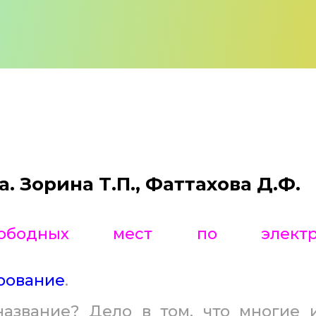
 Зорина Т.П., Фаттахова Д.Ф.
вободных мест по электро
рование
.
звание? Дело в том, что многие и