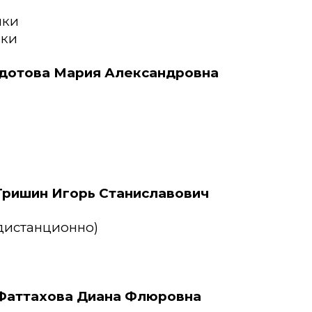
ики
ики
дотова Мария Александровна
Гришин Игорь Станиславович
 (дистанционно)
Фаттахова Диана Флюровна