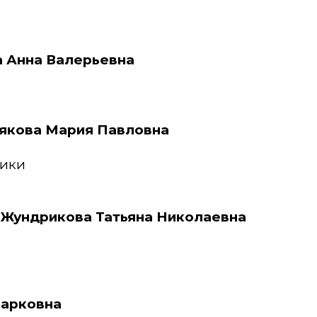
а Анна Валерьевна
ьякова Мария Павловна
ники
 Жундрикова Татьяна Николаевна
Марковна